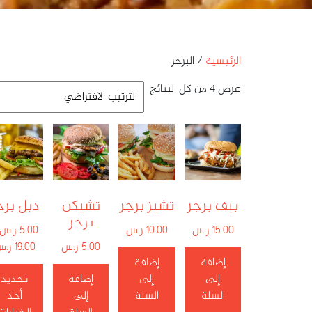
الرئيسية
/ البرجر
عرض ⁦4⁩ من كل النتائج
بيف برجر
تشيز برجر
تشيكن
دبل برج
برجر
15.00
ر.س
10.00
ر.س
5.00
ر.س
5.00
ر.س
19.00
ر.س
إضافة
إضافة
إلى
إلى
إضافة
تحديد
السلة
السلة
إلى
أحد