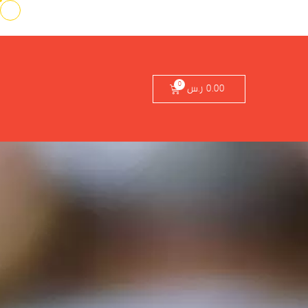
0.00
ر.س