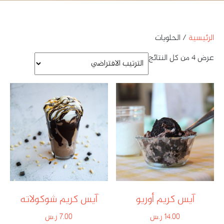
الرئيسية
/ الحلويات
عرض ⁦4⁩ من كل النتائج
آيس كريم أوريو
آيس كريم شوكولاته
14.00
ر.س
7.00
ر.س