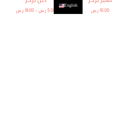
تشيز برجر
دبل برجر
English
10.00
ر.س
5.00
ر.س
–
19.00
ر.س
إضافة إلى السلة
تحديد أحد الخيارات
تشيكن برجر
5.00
ر.س