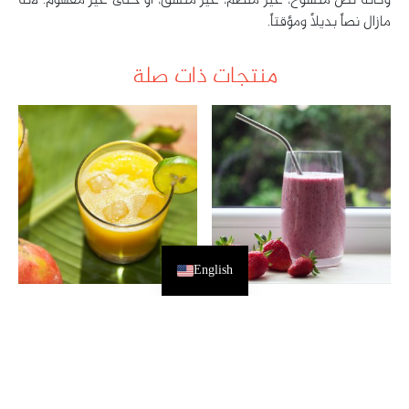
وكأنه نص منسوخ، غير منظم، غير منسق، أو حتى غير مفهوم. لأنه
مازال نصاً بديلاً ومؤقتاً.
منتجات ذات صلة
English
عصير فراولة
عصير برتقال
15.00
ر.س
8.00
ر.س
إضافة إلى السلة
إضافة إلى السلة