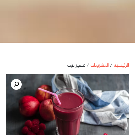
الرئيسية
/
المشروبات
/ عصير توت