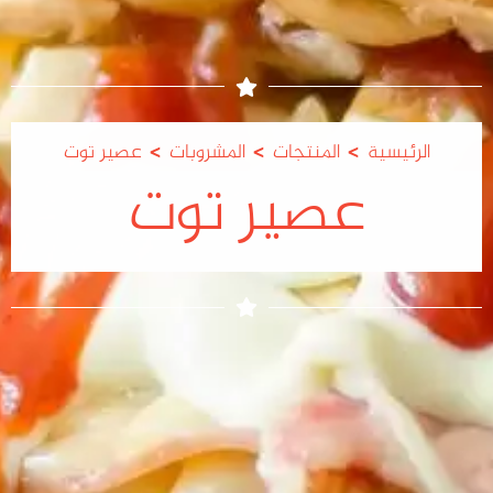
>
>
>
الرئيسية
المنتجات
المشروبات
عصير توت
عصير توت